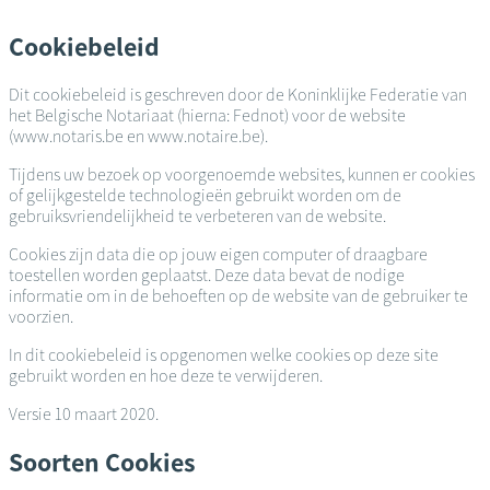
Overslaan
en
Cookiebeleid
naar
de
Dit cookiebeleid is geschreven door de Koninklijke Federatie van
inhoud
het Belgische Notariaat (hierna: Fednot) voor de website
gaan
(www.notaris.be en www.notaire.be).
Tijdens uw bezoek op voorgenoemde websites, kunnen er cookies
of gelijkgestelde technologieën gebruikt worden om de
gebruiksvriendelijkheid te verbeteren van de website.
Cookies zijn data die op jouw eigen computer of draagbare
toestellen worden geplaatst. Deze data bevat de nodige
informatie om in de behoeften op de website van de gebruiker te
voorzien.
In dit cookiebeleid is opgenomen welke cookies op deze site
gebruikt worden en hoe deze te verwijderen.
Versie 10 maart 2020.
Soorten Cookies